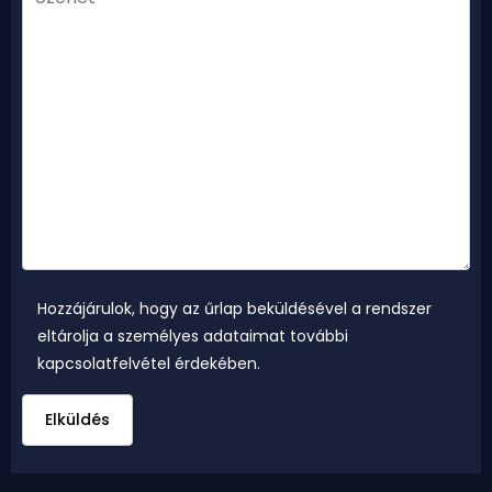
Hozzájárulok, hogy az űrlap beküldésével a rendszer
eltárolja a személyes adataimat további
kapcsolatfelvétel érdekében.
Elküldés