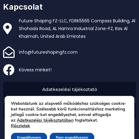
Kapcsolat
Future Shaping FZ-LLC, FDRK5565 Compass Building, Al
Shohada Road, AL Hamra Industrial Zone-FZ, Ras Al
Khaimah, United Arab Emirates
info@futureshapingfz.com
Kövess minket!
Adatkezelési tájékoztató
Weboldalunk az alapvető működéshez szükséges cookie-
kat használ. Szélesebb körű funkcionalitáshoz marketing
Impresszum
jellegű cookie-kat engedélyezhet, amivel elfogadja
az
Adatkezelési tájékoztatóban
foglaltakat.
Részletek
Copyright © 2024 Future Shaping FZ-LLC | Minden jog
fenntartva
Engedélyezem
Nem engedélyezem